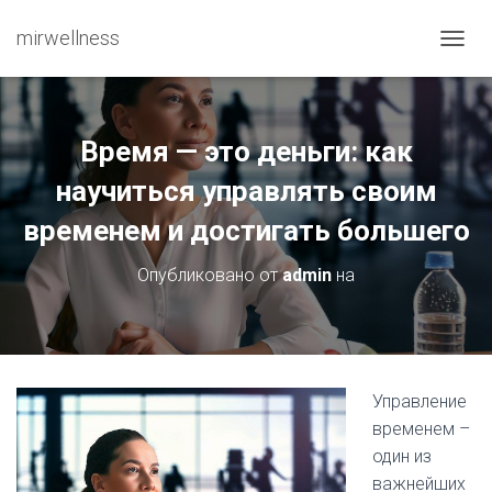
mirwellness
ПЕРЕ
Время — это деньги: как
научиться управлять своим
временем и достигать большего
Опубликовано от
admin
на
Управление
временем –
один из
важнейших