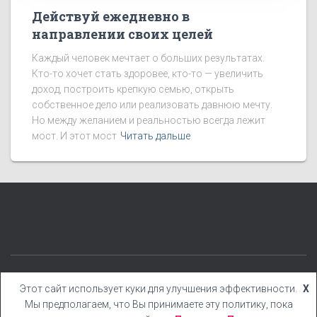
Действуй ежедневно в
направлении своих целей
Каждый человек мечтает о больших результатах.
Кто-то хочет стать здоровее, кто-то — увеличить
доход, построить крепкую семью, открыть
собственное дело или реализовать давнюю мечту.
Но между желанием и реальностью всегда лежит
мост. И этот мост
Читать дальше
КАТЕГОРИИ
БЛОГ
БОНУСЫ
КНИГИ
YOUTUBE
Этот сайт использует куки для улучшения эффективности.
X
Мы предполагаем, что Вы принимаете эту политику, пока