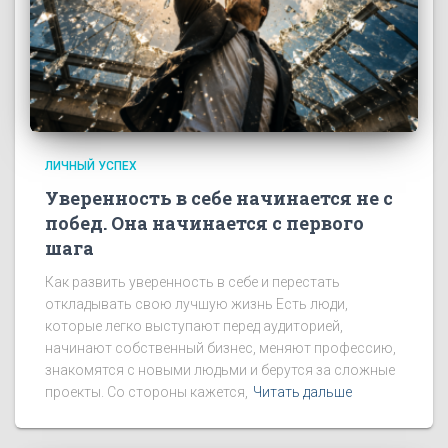
ЛИЧНЫЙ УСПЕХ
Уверенность в себе начинается не с
побед. Она начинается с первого
шага
Как развить уверенность в себе и перестать
откладывать свою лучшую жизнь Есть люди,
которые легко выступают перед аудиторией,
начинают собственный бизнес, меняют профессию,
знакомятся с новыми людьми и берутся за сложные
проекты. Со стороны кажется,
Читать дальше