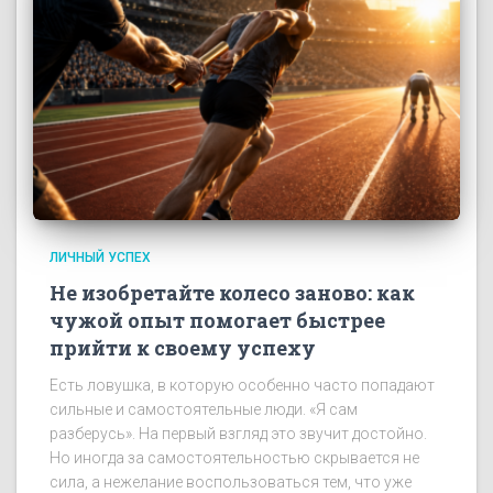
ЛИЧНЫЙ УСПЕХ
Не изобретайте колесо заново: как
чужой опыт помогает быстрее
прийти к своему успеху
Есть ловушка, в которую особенно часто попадают
сильные и самостоятельные люди. «Я сам
разберусь». На первый взгляд это звучит достойно.
Но иногда за самостоятельностью скрывается не
сила, а нежелание воспользоваться тем, что уже