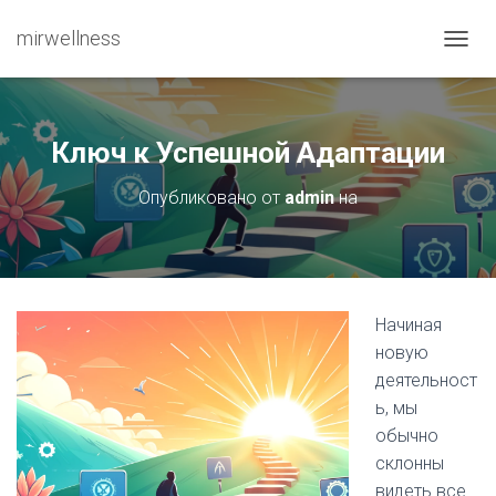
mirwellness
ПЕРЕ
Ключ к Успешной Адаптации
Опубликовано от
admin
на
Начиная
новую
деятельност
ь, мы
обычно
склонны
видеть все