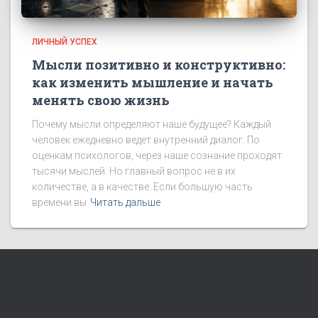
ЛИЧНЫЙ УСПЕХ
Мысли позитивно и конструктивно:
как изменить мышление и начать
менять свою жизнь
Почему мысли определяют наше будущее? Каждый
человек ежедневно ведет внутренний диалог. По
оценкам психологов, через наше сознание проходят
тысячи мыслей. Но главный вопрос не в их
количестве, а в качестве. Если большую часть
времени вы
Читать дальше