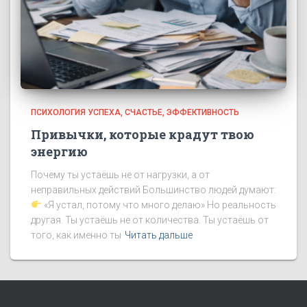
ПСИХОЛОГИЯ УСПЕХА
СЧАСТЬЕ
ЭФФЕКТИВНОСТЬ
Привычки, которые крадут твою
энергию
Почему ты устаёшь не от нагрузки, а от
неправильных действий Большинство людей думают:
«Я устал, потому что много делаю» Но реальность
другая. Ты устаёшь не от количества. Ты устаёшь от
того, как именно ты
Читать дальше