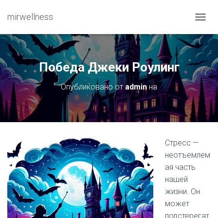
mirwellness
ПЕРЕ
Победа Джеки Роулинг
Опубликовано от
admin
на
Стресс —
неотъемлем
ая часть
нашей
жизни. Он
может
подстерегат