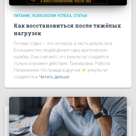
ПИТАНИЕ
ПСИХОЛОГИЯ УСПЕХА
СТАТЬИ
Как восстановиться после тяжёлых
нагрузок
Почему отдых — это не пауза, а часть результата
Большинство людей делает одну критическую
ошибку. Они считают, что результат создаётся
только в момент действия. Тренировка. Работа.
Напряжение. Но правда в другом:
результат
создаётся в
Читать дальше