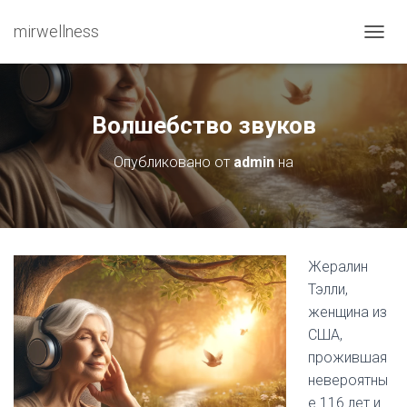
mirwellness
ПЕРЕ
Волшебство звуков
Опубликовано от
admin
на
Жералин
Тэлли,
женщина из
США,
прожившая
невероятны
е 116 лет и