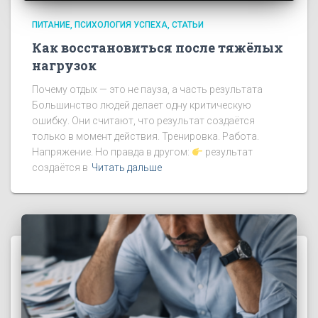
ПИТАНИЕ
ПСИХОЛОГИЯ УСПЕХА
СТАТЬИ
Как восстановиться после тяжёлых
нагрузок
Почему отдых — это не пауза, а часть результата
Большинство людей делает одну критическую
ошибку. Они считают, что результат создаётся
только в момент действия. Тренировка. Работа.
Напряжение. Но правда в другом:
результат
создаётся в
Читать дальше