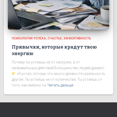
ПСИХОЛОГИЯ УСПЕХА
СЧАСТЬЕ
ЭФФЕКТИВНОСТЬ
Привычки, которые крадут твою
энергию
Почему ты устаёшь не от нагрузки, а от
неправильных действий Большинство людей думают:
«Я устал, потому что много делаю» Но реальность
другая. Ты устаёшь не от количества. Ты устаёшь от
того, как именно ты
Читать дальше