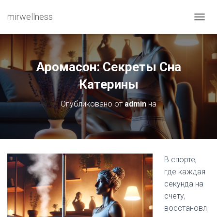
mirwellness
ПЕРЕ
Аромасон: Секреты Сна
Катерины
Опубликовано от
admin
на
В спорте,
где каждая
секунда на
счету,
восстановл