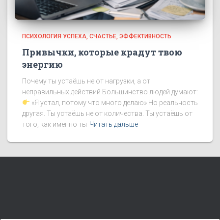
ПСИХОЛОГИЯ УСПЕХА
СЧАСТЬЕ
ЭФФЕКТИВНОСТЬ
Привычки, которые крадут твою
энергию
Почему ты устаёшь не от нагрузки, а от
неправильных действий Большинство людей думают:
«Я устал, потому что много делаю» Но реальность
другая. Ты устаёшь не от количества. Ты устаёшь от
того, как именно ты
Читать дальше