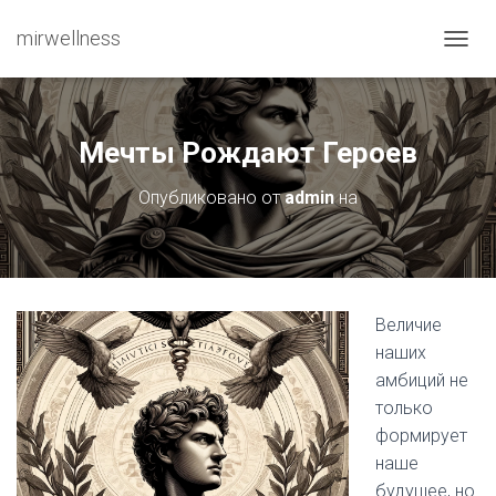
mirwellness
ПЕРЕ
Мечты Рождают Героев
Опубликовано от
admin
на
Величие
наших
амбиций не
только
формирует
наше
будущее, но