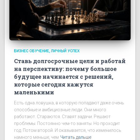
БИЗНЕС ОБУЧЕНИЕ
ЛИЧНЫЙ УСПЕХ
Ставь долгосрочные цели и работай
на перспективу: почему большое
будущее начинается с решений,
которые сегодня кажутся
маленькими
Есть одна ловушка, в которую попадают даже очень
способные и амбициозные люди. Они много
работают. Стараются. Ставят задачи. Решают
проблемы. Постоянно чем-то заняты. Но проходит
год. Потом второй. И оказывается, что изменилось
намного меньше, чем
Читать дальше