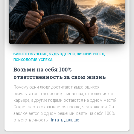
БИЗНЕС ОБУЧЕНИЕ
БУДЬ ЗДОРОВ
ЛИЧНЫЙ УСПЕХ
ПСИХОЛОГИЯ УСПЕХА
Возьми на себя 100%
ответственность за свою жизнь
Почему одни люди достигают выдающихся
результатов в здоровье, финансах, отношениях и
карьере, а другие годами остаются на одном месте?
Секрет часто оказывается проще, чем кажется. Он
заключается в одном решении: взять на себя 100%
ответственность
Читать дальше