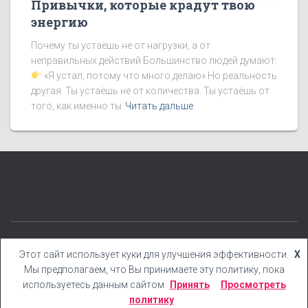
Привычки, которые крадут твою
энергию
Почему ты устаёшь не от нагрузки, а от
неправильных действий Большинство людей думают:
«Я устал, потому что много делаю» Но реальность
другая. Ты устаёшь не от количества. Ты устаёшь от
того, как именно ты
Читать дальше
КАТЕГОРИИ
БЛОГ
БОНУСЫ
КНИГИ
YOUTUBE
Этот сайт использует куки для улучшения эффективности.
X
Мы предполагаем, что Вы принимаете эту политику, пока
Hestia | Разработано
ThemeIsle
используетесь данным сайтом
Принять
Просмотреть
политику