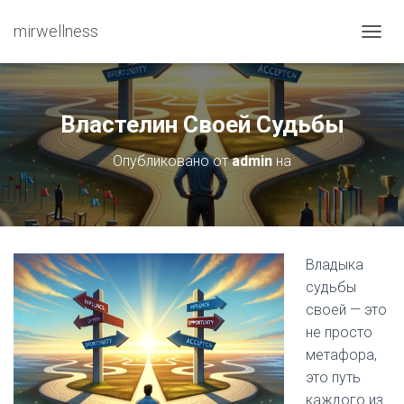
mirwellness
ПЕРЕ
Властелин Своей Судьбы
Опубликовано от
admin
на
Владыка
судьбы
своей — это
не просто
метафора,
это путь
каждого из