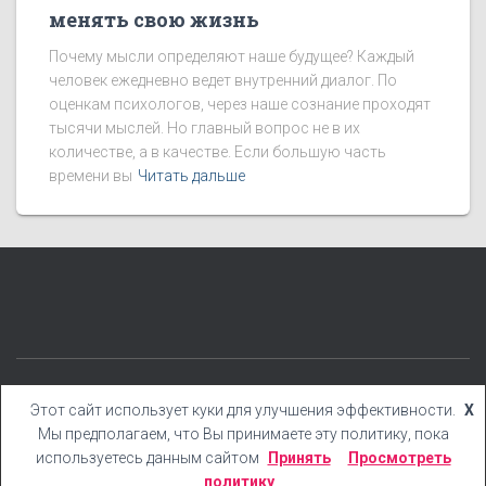
менять свою жизнь
Почему мысли определяют наше будущее? Каждый
человек ежедневно ведет внутренний диалог. По
оценкам психологов, через наше сознание проходят
тысячи мыслей. Но главный вопрос не в их
количестве, а в качестве. Если большую часть
времени вы
Читать дальше
КАТЕГОРИИ
БЛОГ
БОНУСЫ
КНИГИ
YOUTUBE
Этот сайт использует куки для улучшения эффективности.
X
Мы предполагаем, что Вы принимаете эту политику, пока
Hestia | Разработано
ThemeIsle
используетесь данным сайтом
Принять
Просмотреть
политику