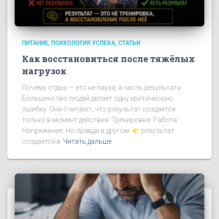
ПИТАНИЕ
ПСИХОЛОГИЯ УСПЕХА
СТАТЬИ
Как восстановиться после тяжёлых
нагрузок
Почему отдых — это не пауза, а часть результата
Большинство людей делает одну критическую
ошибку. Они считают, что результат создаётся
только в момент действия. Тренировка. Работа.
Напряжение. Но правда в другом:
результат
создаётся в
Читать дальше