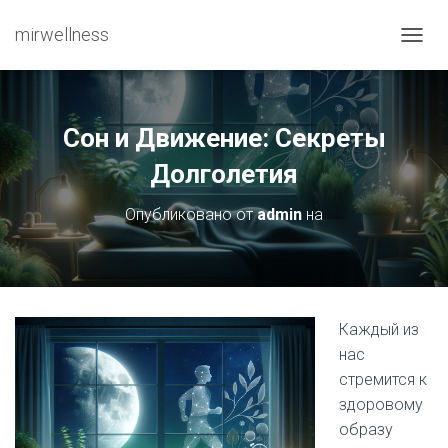
mirwellness
ПЕРЕ
Сон и Движение: Секреты
Долголетия
Опубликовано от
admin
на
Каждый из
нас
стремится к
здоровому
образу