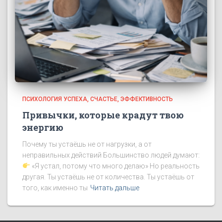
ПСИХОЛОГИЯ УСПЕХА
СЧАСТЬЕ
ЭФФЕКТИВНОСТЬ
Привычки, которые крадут твою
энергию
Почему ты устаёшь не от нагрузки, а от
неправильных действий Большинство людей думают:
«Я устал, потому что много делаю» Но реальность
другая. Ты устаёшь не от количества. Ты устаёшь от
того, как именно ты
Читать дальше