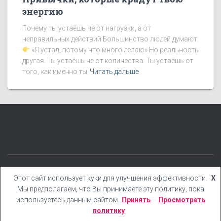
энергию
Почему ты устаёшь не от нагрузки, а от
неправильных действий Большинство людей думают:
«Я устал, потому что много делаю» Но реальность
другая. Ты устаёшь не от количества. Ты устаёшь от
того, как именно ты
Читать дальше
КАТЕГОРИИ
БЛОГ
БОНУСЫ
КНИГИ
YOUTUBE
Этот сайт использует куки для улучшения эффективности.
X
Мы предполагаем, что Вы принимаете эту политику, пока
Hestia | Разработано
ThemeIsle
используетесь данным сайтом
Принять
Просмотреть
политику