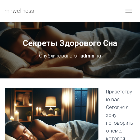
mirwellness
ПЕРЕ
Секреты Здорового Сна
Опубликовано от
admin
на
Приветству
ю вас!
Сегодня я
хочу
поговорить
о теме,
которая