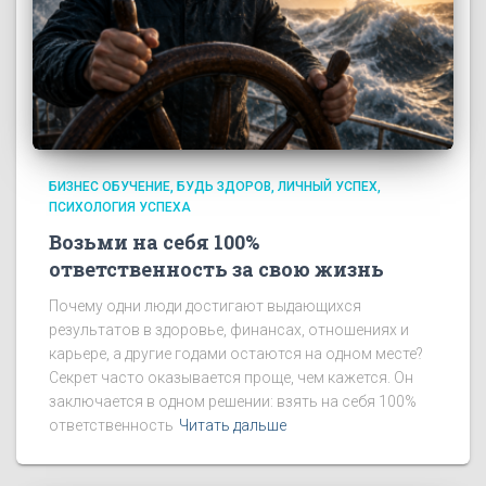
БИЗНЕС ОБУЧЕНИЕ
БУДЬ ЗДОРОВ
ЛИЧНЫЙ УСПЕХ
ПСИХОЛОГИЯ УСПЕХА
Возьми на себя 100%
ответственность за свою жизнь
Почему одни люди достигают выдающихся
результатов в здоровье, финансах, отношениях и
карьере, а другие годами остаются на одном месте?
Секрет часто оказывается проще, чем кажется. Он
заключается в одном решении: взять на себя 100%
ответственность
Читать дальше