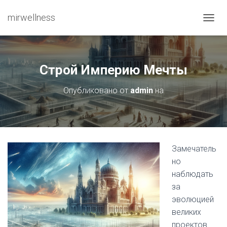
mirwellness
ПЕРЕ
Строй Империю Мечты
Опубликовано от
admin
на
Замечатель
но
наблюдать
за
эволюцией
великих
проектов.