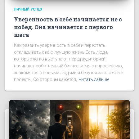
ЛИЧНЫЙ УСПЕХ
Уверенность в себе начинается не с
побед. Она начинается с первого
шага
Как развить уверенность в себе и перестать
откладывать свою лучшую жизнь Есть люди,
которые легко выступают перед аудиторией,
начинают собственный бизнес, меняют профессию,
знакомятся с новыми людьми и берутся за сложные
проекты. Со стороны кажется,
Читать дальше