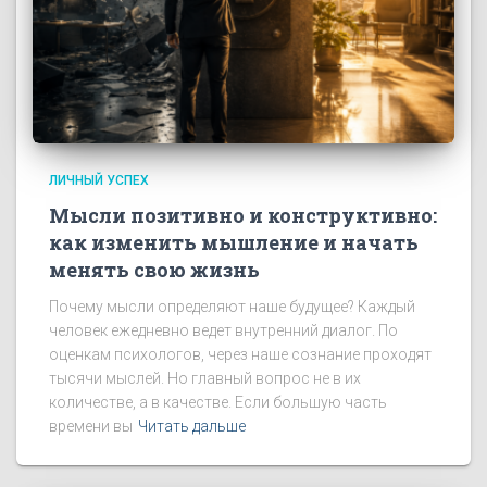
ЛИЧНЫЙ УСПЕХ
Мысли позитивно и конструктивно:
как изменить мышление и начать
менять свою жизнь
Почему мысли определяют наше будущее? Каждый
человек ежедневно ведет внутренний диалог. По
оценкам психологов, через наше сознание проходят
тысячи мыслей. Но главный вопрос не в их
количестве, а в качестве. Если большую часть
времени вы
Читать дальше