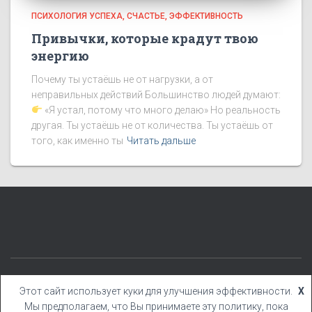
ПСИХОЛОГИЯ УСПЕХА
СЧАСТЬЕ
ЭФФЕКТИВНОСТЬ
Привычки, которые крадут твою
энергию
Почему ты устаёшь не от нагрузки, а от
неправильных действий Большинство людей думают:
«Я устал, потому что много делаю» Но реальность
другая. Ты устаёшь не от количества. Ты устаёшь от
того, как именно ты
Читать дальше
КАТЕГОРИИ
БЛОГ
БОНУСЫ
КНИГИ
YOUTUBE
Этот сайт использует куки для улучшения эффективности.
X
Мы предполагаем, что Вы принимаете эту политику, пока