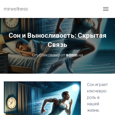
mirwellness
ПЕРЕ
Сон и Выносливость: Скрытая
Связь
Опубликовано от
admin
на
Сон играет
ключевую
роль в
нашей
жизни,