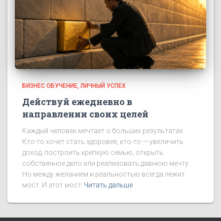
БИЗНЕС ОБУЧЕНИЕ
ЛИЧНЫЙ УСПЕХ
Действуй ежедневно в
направлении своих целей
Каждый человек мечтает о больших результатах.
Кто-то хочет стать здоровее, кто-то — увеличить
доход, построить крепкую семью, открыть
собственное дело или реализовать давнюю мечту.
Но между желанием и реальностью всегда лежит
мост. И этот мост
Читать дальше