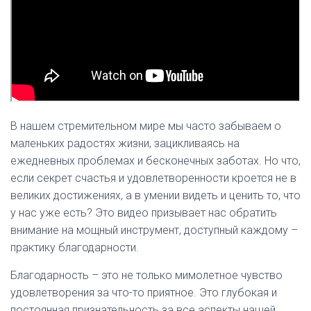
В нашем стремительном мире мы часто забываем о
маленьких радостях жизни, зацикливаясь на
ежедневных проблемах и бесконечных заботах. Но что,
если секрет счастья и удовлетворенности кроется не в
великих достижениях, а в умении видеть и ценить то, что
у нас уже есть? Это видео призывает нас обратить
внимание на мощный инструмент, доступный каждому –
практику благодарности.
Благодарность – это не только мимолетное чувство
удовлетворения за что-то приятное. Это глубокая и
постоянная признательность за все аспекты нашей