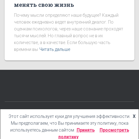
менять свою жизнь
Почему мысли определяют наше будущее? Каждый
человек ежедневно ведет внутренний диалог. По
оценкам психологов, через наше сознание проходят
тысячи мыслей. Но главный вопрос не в их
количестве, а в качестве. Если большую часть
времени вы
Читать дальше
КАТЕГОРИИ
БЛОГ
БОНУСЫ
КНИГИ
YOUTUBE
Этот сайт использует куки для улучшения эффективности.
X
Мы предполагаем, что Вы принимаете эту политику, пока
Hestia | Разработано
ThemeIsle
используетесь данным сайтом
Принять
Просмотреть
политику