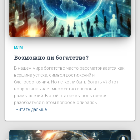
МЛМ
Возможно ли богатство?
В нашем мире богатство часто рассматривается как
вершина успеха, символ достижений и
благосостояния. Но легко ли быть богатым? Этот
вопрос вызывает множество споров и
размышлений. В этой статье мы попытаемся
разобраться в этом вопросе, опираясь
Читать дальше