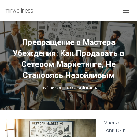
mirwellness
ПЕРЕ
Превращение в Мастера
Убеждения: Как Продавать в
Сетевом Маркетинге, Не
Становясь Назойливым
Опубликовано от
admin
на
Многие
новички в