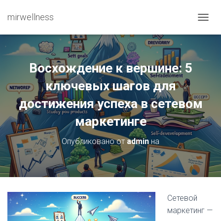
mirwellness
ПЕРЕ
Восхождение к вершине: 5
ключевых шагов для
достижения успеха в сетевом
маркетинге
Опубликовано от
admin
на
Сетевой
маркетинг —