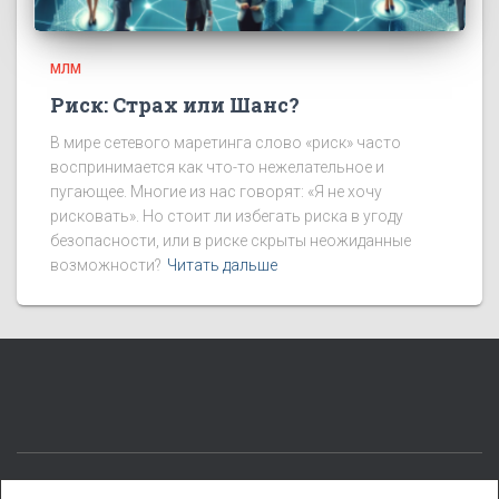
МЛМ
Риск: Страх или Шанс?
В мире сетевого маретинга слово «риск» часто
воспринимается как что-то нежелательное и
пугающее. Многие из нас говорят: «Я не хочу
рисковать». Но стоит ли избегать риска в угоду
безопасности, или в риске скрыты неожиданные
возможности?
Читать дальше