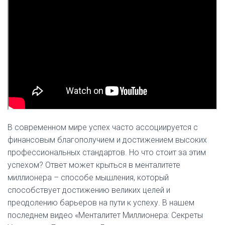
В современном мире успех часто ассоциируется с
финансовым благополучием и достижением высоких
профессиональных стандартов. Но что стоит за этим
успехом? Ответ может крыться в менталитете
миллионера – способе мышления, который
способствует достижению великих целей и
преодолению барьеров на пути к успеху. В нашем
последнем видео «Менталитет Миллионера: Секреты