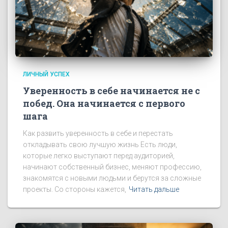
ЛИЧНЫЙ УСПЕХ
Уверенность в себе начинается не с
побед. Она начинается с первого
шага
Как развить уверенность в себе и перестать
откладывать свою лучшую жизнь Есть люди,
которые легко выступают перед аудиторией,
начинают собственный бизнес, меняют профессию,
знакомятся с новыми людьми и берутся за сложные
проекты. Со стороны кажется,
Читать дальше