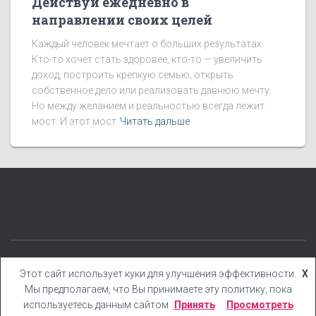
Действуй ежедневно в
направлении своих целей
Каждый человек мечтает о больших результатах.
Кто-то хочет стать здоровее, кто-то — увеличить
доход, построить крепкую семью, открыть
собственное дело или реализовать давнюю мечту.
Но между желанием и реальностью всегда лежит
мост. И этот мост
Читать дальше
КАТЕГОРИИ
БЛОГ
БОНУСЫ
КНИГИ
YOUTUBE
Этот сайт использует куки для улучшения эффективности.
X
Мы предполагаем, что Вы принимаете эту политику, пока
Hestia | Разработано
ThemeIsle
используетесь данным сайтом
Принять
Просмотреть