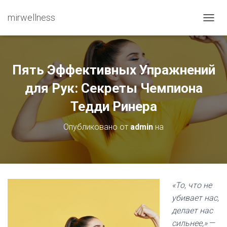
mirwellness
ПЕРЕ
Пять Эффективных Упражнений
для Рук: Секреты Чемпиона
Тедди Ринера
Опубликовано от
admin
на
«То, что не
убивает нас,
делает нас
сильнее,»
—