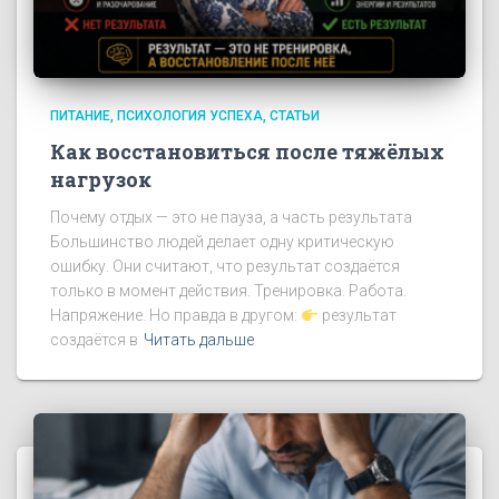
ПИТАНИЕ
ПСИХОЛОГИЯ УСПЕХА
СТАТЬИ
Как восстановиться после тяжёлых
нагрузок
Почему отдых — это не пауза, а часть результата
Большинство людей делает одну критическую
ошибку. Они считают, что результат создаётся
только в момент действия. Тренировка. Работа.
Напряжение. Но правда в другом:
результат
создаётся в
Читать дальше