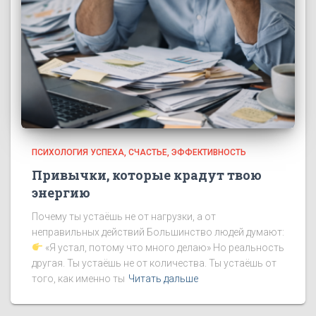
ПСИХОЛОГИЯ УСПЕХА
СЧАСТЬЕ
ЭФФЕКТИВНОСТЬ
Привычки, которые крадут твою
энергию
Почему ты устаёшь не от нагрузки, а от
неправильных действий Большинство людей думают:
«Я устал, потому что много делаю» Но реальность
другая. Ты устаёшь не от количества. Ты устаёшь от
того, как именно ты
Читать дальше