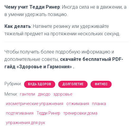
Чему учит Тедди Ринер
: Иногда сила не в движении, а
в умении удержать позицию.
Как делать
: Натяните резинку или удерживайте
тяжелый предмет на протяжении нескольких секунд.
Чтобы получить более подробную информацию и
дополнительные советы,
скачайте бесплатный PDF-
гайд «Здоровье и Гармония» .
Рубрики:
БУДЬ ЗДОРОВ
ДОЛГОЛЕТИЕ
ФИТНЕС
Метки:
гантели
дзюдо
здоровье
изометрические упражнения
отжимания
планка
подтягивания
Тедди Ринер
тренировки дома
упражнения для рук