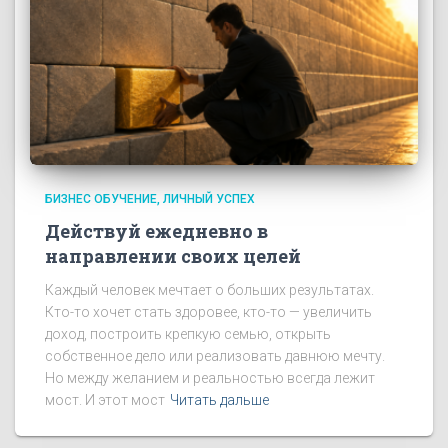
БИЗНЕС ОБУЧЕНИЕ
ЛИЧНЫЙ УСПЕХ
Действуй ежедневно в
направлении своих целей
Каждый человек мечтает о больших результатах.
Кто-то хочет стать здоровее, кто-то — увеличить
доход, построить крепкую семью, открыть
собственное дело или реализовать давнюю мечту.
Но между желанием и реальностью всегда лежит
мост. И этот мост
Читать дальше