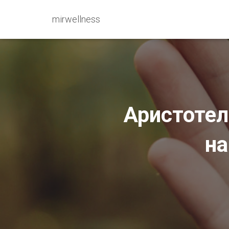
mirwellness
Аристотел
на