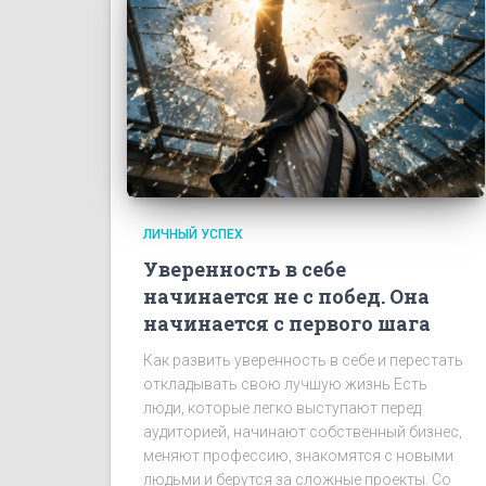
ЛИЧНЫЙ УСПЕХ
Уверенность в себе
начинается не с побед. Она
начинается с первого шага
Как развить уверенность в себе и перестать
откладывать свою лучшую жизнь Есть
люди, которые легко выступают перед
аудиторией, начинают собственный бизнес,
меняют профессию, знакомятся с новыми
людьми и берутся за сложные проекты. Со