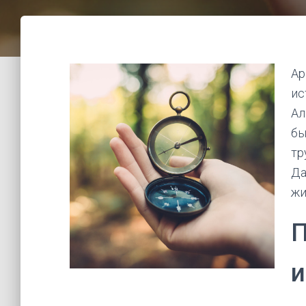
Ар
ис
Ал
бы
тр
Да
жи
П
и