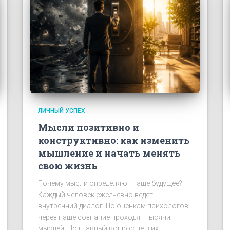
ЛИЧНЫЙ УСПЕХ
Мысли позитивно и
конструктивно: как изменить
мышление и начать менять
свою жизнь
Почему мысли определяют наше будущее?
Каждый человек ежедневно ведет
внутренний диалог. По оценкам психологов,
через наше сознание проходят тысячи
мыслей. Но главный вопрос не в их