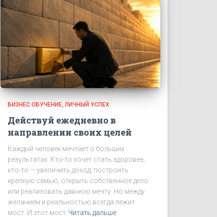
БИЗНЕС ОБУЧЕНИЕ
ЛИЧНЫЙ УСПЕХ
Действуй ежедневно в
направлении своих целей
Каждый человек мечтает о больших
результатах. Кто-то хочет стать здоровее,
кто-то — увеличить доход, построить
крепкую семью, открыть собственное дело
или реализовать давнюю мечту. Но между
желанием и реальностью всегда лежит
мост. И этот мост
Читать дальше