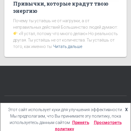
Привычки, которые крадут твою
энергию
Почему ты устаёшь не от нагрузки, а от
неправильных действий Большинство людей думают:
«Я устал, потому что много делаю» Но реальность
другая. Ты устаёшь не от количества. Ты устаёшь от
того, как именно ты
Читать дальше
КАТЕГОРИИ
БЛОГ
БОНУСЫ
КНИГИ
YOUTUBE
Этот сайт использует куки для улучшения эффективности.
X
Мы предполагаем, что Вы принимаете эту политику, пока
Hestia | Разработано
ThemeIsle
используетесь данным сайтом
Принять
Просмотреть
политику