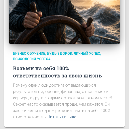
БИЗНЕС ОБУЧЕНИЕ
БУДЬ ЗДОРОВ
ЛИЧНЫЙ УСПЕХ
ПСИХОЛОГИЯ УСПЕХА
Возьми на себя 100%
ответственность за свою жизнь
Почему одни люди достигают выдающихся
результатов в здоровье, финансах, отношениях и
карьере, а другие годами остаются на одном месте?
Секрет часто оказывается проще, чем кажется. Он
заключается в одном решении: взять на себя 100%
ответственность
Читать дальше