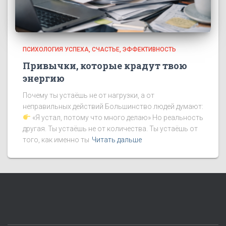
ПСИХОЛОГИЯ УСПЕХА
СЧАСТЬЕ
ЭФФЕКТИВНОСТЬ
Привычки, которые крадут твою
энергию
Почему ты устаёшь не от нагрузки, а от
неправильных действий Большинство людей думают:
«Я устал, потому что много делаю» Но реальность
другая. Ты устаёшь не от количества. Ты устаёшь от
того, как именно ты
Читать дальше