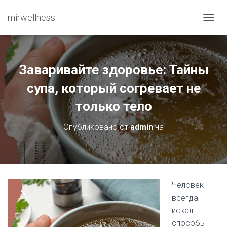
mirwellness
ПЕРЕ
Заваривайте здоровье: Тайны
супа, который согревает не
только тело
Опубликовано от
admin
на
Человек
всегда
искал
способы