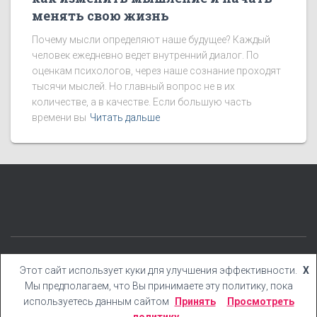
менять свою жизнь
Почему мысли определяют наше будущее? Каждый
человек ежедневно ведет внутренний диалог. По
оценкам психологов, через наше сознание проходят
тысячи мыслей. Но главный вопрос не в их
количестве, а в качестве. Если большую часть
времени вы
Читать дальше
КАТЕГОРИИ
БЛОГ
БОНУСЫ
КНИГИ
YOUTUBE
Этот сайт использует куки для улучшения эффективности.
X
Мы предполагаем, что Вы принимаете эту политику, пока
Hestia | Разработано
ThemeIsle
используетесь данным сайтом
Принять
Просмотреть