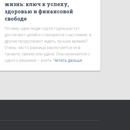
жизнь: ключ к успеху,
здоровью и финансовой
свободе
Почему одни люди год за годом растут,
достигают целей и становятся счастливее, а
другие продолжают ждать лучших времён?
Очень часто разница заключается не в
таланте, связях или удаче. Она начинается с
одного решения — взять
Читать дальше