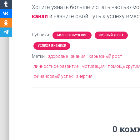
Хотите узнать больше и стать частью м
канал
и начните свой путь к успеху вмес
Рубрики:
БИЗНЕС ОБУЧЕНИЕ
ЛИЧНЫЙ УСПЕХ
УСПЕХ В БИЗНЕСЕ
Метки:
здоровье
знания
карьерный рост
личностное развитие
мотивация
помощь други
финансовый успех
энергия
0 ком