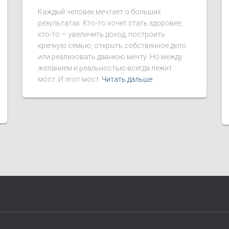
Каждый человек мечтает о больших
результатах. Кто-то хочет стать здоровее,
кто-то — увеличить доход, построить
крепкую семью, открыть собственное дело
или реализовать давнюю мечту. Но между
желанием и реальностью всегда лежит
мост. И этот мост
Читать дальше