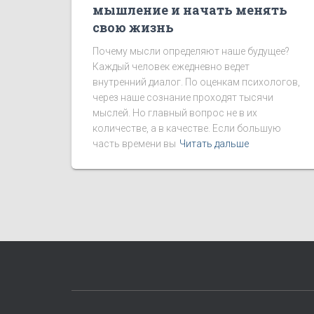
мышление и начать менять
свою жизнь
Почему мысли определяют наше будущее?
Каждый человек ежедневно ведет
внутренний диалог. По оценкам психологов,
через наше сознание проходят тысячи
мыслей. Но главный вопрос не в их
количестве, а в качестве. Если большую
часть времени вы
Читать дальше