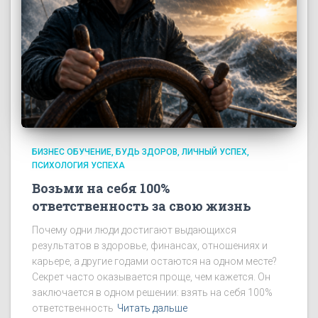
БИЗНЕС ОБУЧЕНИЕ
БУДЬ ЗДОРОВ
ЛИЧНЫЙ УСПЕХ
ПСИХОЛОГИЯ УСПЕХА
Возьми на себя 100%
ответственность за свою жизнь
Почему одни люди достигают выдающихся
результатов в здоровье, финансах, отношениях и
карьере, а другие годами остаются на одном месте?
Секрет часто оказывается проще, чем кажется. Он
заключается в одном решении: взять на себя 100%
ответственность
Читать дальше