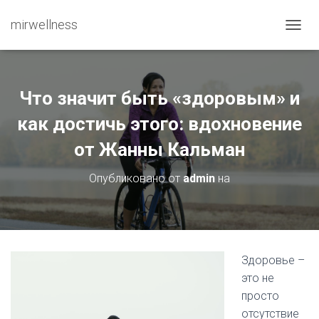
mirwellness
ПЕРЕ
Что значит быть «здоровым» и
как достичь этого: вдохновение
от Жанны Кальман
Опубликовано от
admin
на
Здоровье –
это не
просто
отсутствие