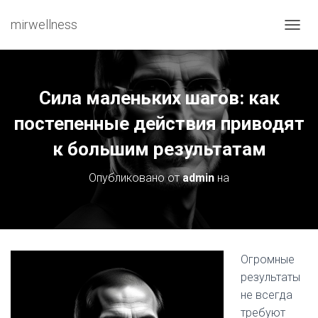
mirwellness
ПЕРЕ
Сила маленьких шагов: как
постепенные действия приводят
к большим результатам
Опубликовано от
admin
на
Огромные
результаты
не всегда
требуют