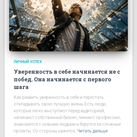
ЛИЧНЫЙ УСПЕХ
Уверенность в себе начинается не с
побед. Она начинается с первого
шага
Как развить уверенность в себе и перестать
откладывать свою лучшую жизнь Есть люди,
которые легко выступают перед аудиторией,
начинают собственный бизнес, меняют профессию,
знакомятся с новыми людьми и берутся за сложные
проекты. Со стороны кажется,
Читать дальше