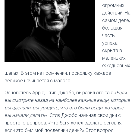
огромных
действий. На
самом деле,
большая
часть
успеха
скрыта в
маленьких,
ежедневных
шагах. В этом нет сомнения, поскольку каждое
великое начинается с малого.
Основатель Apple, Стив Джобс, выразил это так: «
Если
вы смотрите назад на наиболее важные вещи, которые
вы сделали, вы увидите, что это были вещи, которые
вы начали делать
«. Стив Джобс начинал свои дни с
простого вопроса: «Что бы я хотел сделать сегодня,
если это был мой последний день?» Этот вопрос