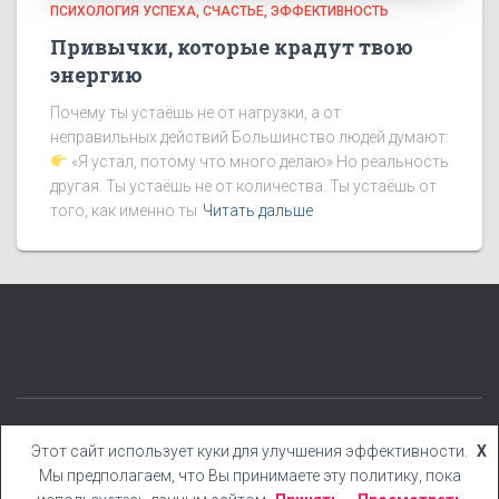
ПСИХОЛОГИЯ УСПЕХА
СЧАСТЬЕ
ЭФФЕКТИВНОСТЬ
Привычки, которые крадут твою
энергию
Почему ты устаёшь не от нагрузки, а от
неправильных действий Большинство людей думают:
«Я устал, потому что много делаю» Но реальность
другая. Ты устаёшь не от количества. Ты устаёшь от
того, как именно ты
Читать дальше
КАТЕГОРИИ
БЛОГ
БОНУСЫ
КНИГИ
YOUTUBE
Этот сайт использует куки для улучшения эффективности.
X
Мы предполагаем, что Вы принимаете эту политику, пока