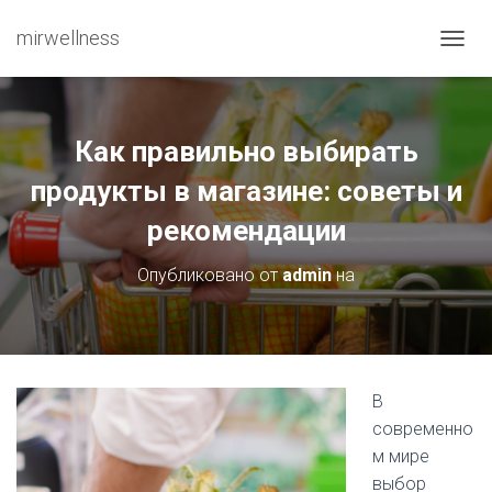
mirwellness
ПЕРЕ
Как правильно выбирать
продукты в магазине: советы и
рекомендации
Опубликовано от
admin
на
В
современно
м мире
выбор