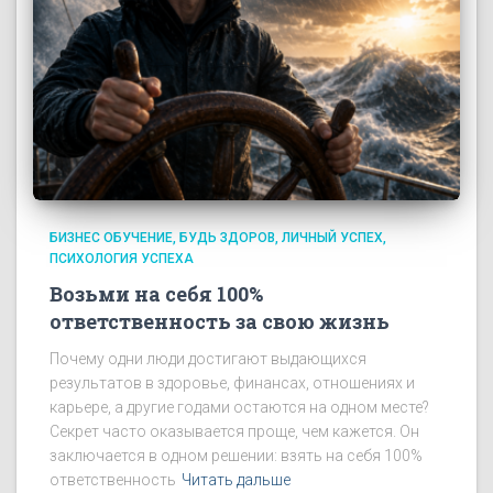
БИЗНЕС ОБУЧЕНИЕ
БУДЬ ЗДОРОВ
ЛИЧНЫЙ УСПЕХ
ПСИХОЛОГИЯ УСПЕХА
Возьми на себя 100%
ответственность за свою жизнь
Почему одни люди достигают выдающихся
результатов в здоровье, финансах, отношениях и
карьере, а другие годами остаются на одном месте?
Секрет часто оказывается проще, чем кажется. Он
заключается в одном решении: взять на себя 100%
ответственность
Читать дальше