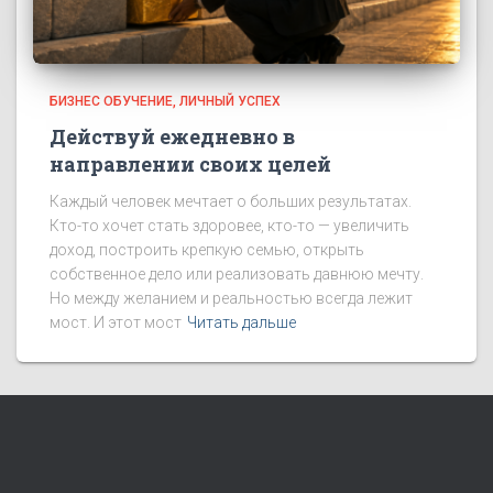
БИЗНЕС ОБУЧЕНИЕ
ЛИЧНЫЙ УСПЕХ
Действуй ежедневно в
направлении своих целей
Каждый человек мечтает о больших результатах.
Кто-то хочет стать здоровее, кто-то — увеличить
доход, построить крепкую семью, открыть
собственное дело или реализовать давнюю мечту.
Но между желанием и реальностью всегда лежит
мост. И этот мост
Читать дальше