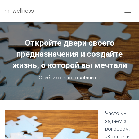
mirwellness
ПЕРЕ
Откройте двери своего
предназначения и создайте
жизнь, о которой вы мечтали
Опубликовано от
admin
на
Часто мы
задаемся
вопросом:
«Как найти