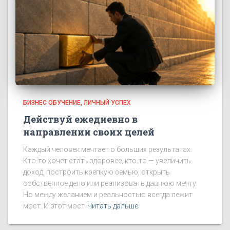
БИЗНЕС ОБУЧЕНИЕ
ЛИЧНЫЙ УСПЕХ
Действуй ежедневно в
направлении своих целей
Каждый человек мечтает о больших результатах.
Кто-то хочет стать здоровее, кто-то — увеличить
доход, построить крепкую семью, открыть
собственное дело или реализовать давнюю мечту.
Но между желанием и реальностью всегда лежит
мост. И этот мост
Читать дальше