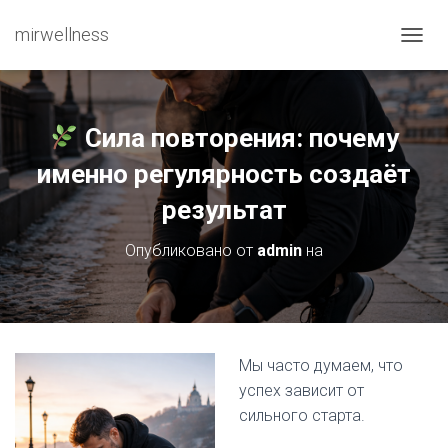
mirwellness
ПЕРЕ
Сила повторения: почему
именно регулярность создаёт
результат
Опубликовано от
admin
на
Мы часто думаем, что
успех зависит от
сильного старта.