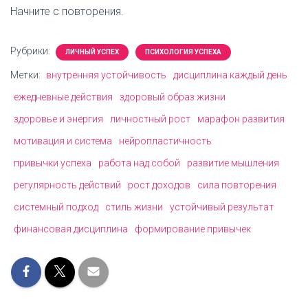
Начните с повторения.
Рубрики:
ЛИЧНЫЙ УСПЕХ
ПСИХОЛОГИЯ УСПЕХА
Метки:
внутренняя устойчивость
дисциплина каждый день
ежедневные действия
здоровый образ жизни
здоровье и энергия
личностный рост
марафон развития
мотивация и система
нейропластичность
привычки успеха
работа над собой
развитие мышления
регулярность действий
рост доходов
сила повторения
системный подход
стиль жизни
устойчивый результат
финансовая дисциплина
формирование привычек