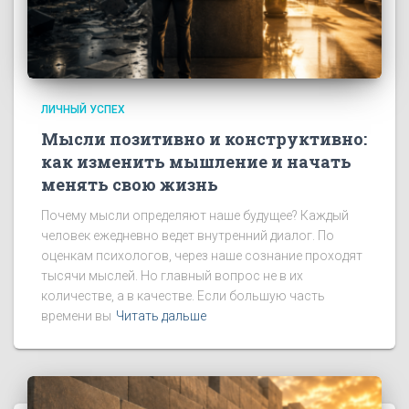
ЛИЧНЫЙ УСПЕХ
Мысли позитивно и конструктивно:
как изменить мышление и начать
менять свою жизнь
Почему мысли определяют наше будущее? Каждый
человек ежедневно ведет внутренний диалог. По
оценкам психологов, через наше сознание проходят
тысячи мыслей. Но главный вопрос не в их
количестве, а в качестве. Если большую часть
времени вы
Читать дальше