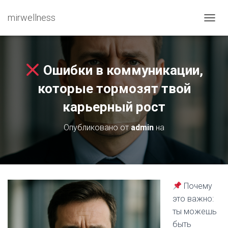
mirwellness
ПЕРЕ
Ошибки в коммуникации,
которые тормозят твой
карьерный рост
Опубликовано от
admin
на
Почему
это важно:
ты можешь
быть