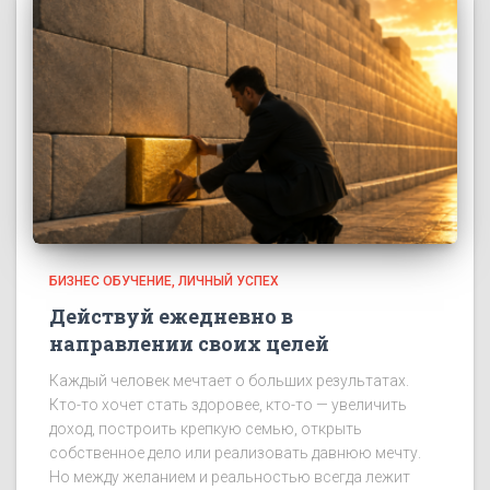
БИЗНЕС ОБУЧЕНИЕ
ЛИЧНЫЙ УСПЕХ
Действуй ежедневно в
направлении своих целей
Каждый человек мечтает о больших результатах.
Кто-то хочет стать здоровее, кто-то — увеличить
доход, построить крепкую семью, открыть
собственное дело или реализовать давнюю мечту.
Но между желанием и реальностью всегда лежит