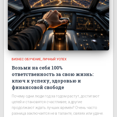
БИЗНЕС ОБУЧЕНИЕ
ЛИЧНЫЙ УСПЕХ
Возьми на себя 100%
ответственность за свою жизнь:
ключ к успеху, здоровью и
финансовой свободе
Почему одни люди год за годом растут, достигают
целей и становятся счастливее, а другие
продолжают ждать лучших времён? Очень часто
разница заключается не в таланте, связях или удаче.