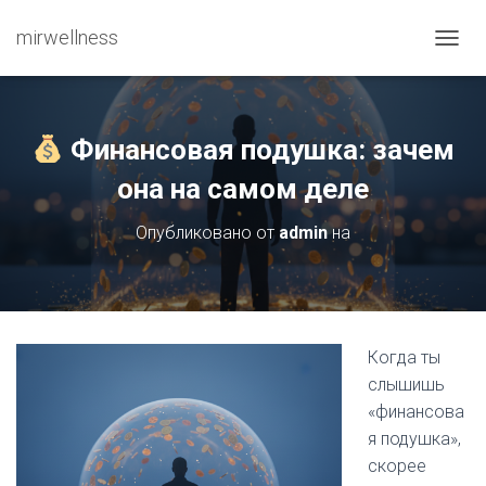
mirwellness
ПЕРЕ
Финансовая подушка: зачем
она на самом деле
Опубликовано от
admin
на
Когда ты
слышишь
«финансова
я подушка»,
скорее