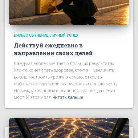
БИЗНЕС ОБУЧЕНИЕ
ЛИЧНЫЙ УСПЕХ
Действуй ежедневно в
направлении своих целей
Каждый человек мечтает о больших результатах.
Кто-то хочет стать здоровее, кто-то — увеличить
доход, построить крепкую семью, открыть
собственное дело или реализовать давнюю мечту.
Но между желанием и реальностью всегда лежит
мост. И этот мост
Читать дальше