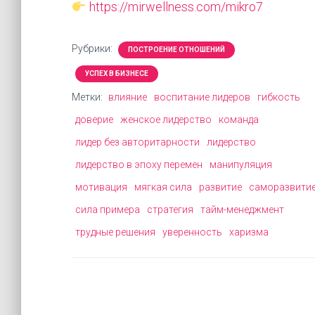
https://mirwellness.com/mikro7
Рубрики:
ПОСТРОЕНИЕ ОТНОШЕНИЙ
УСПЕХ В БИЗНЕСЕ
Метки:
влияние
воспитание лидеров
гибкость
доверие
женское лидерство
команда
лидер без авторитарности
лидерство
лидерство в эпоху перемен
манипуляция
мотивация
мягкая сила
развитие
саморазвити
сила примера
стратегия
тайм-менеджмент
трудные решения
уверенность
харизма