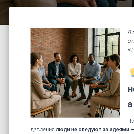
В 
от
ко
н
а
По
давления
люди не следуют за идеями —