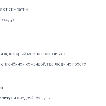
и от симпатий.
о ходу».
авык, который можно прокачивать.
 сплочённой командой, где люди не просто
я.
спеху»
и внедряй сразу →