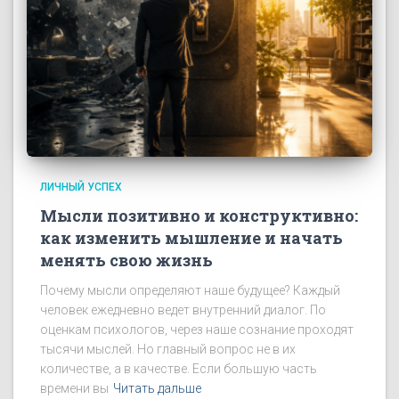
ЛИЧНЫЙ УСПЕХ
Мысли позитивно и конструктивно:
как изменить мышление и начать
менять свою жизнь
Почему мысли определяют наше будущее? Каждый
человек ежедневно ведет внутренний диалог. По
оценкам психологов, через наше сознание проходят
тысячи мыслей. Но главный вопрос не в их
количестве, а в качестве. Если большую часть
времени вы
Читать дальше