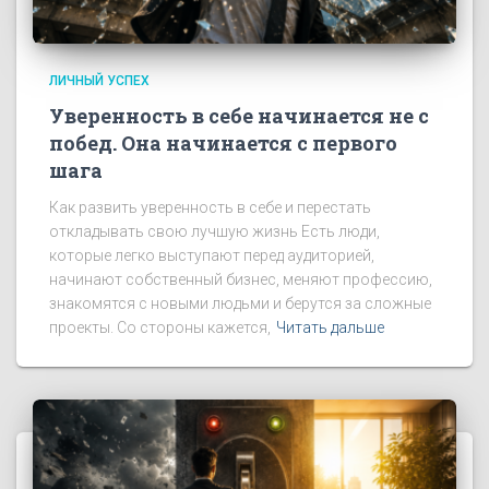
ЛИЧНЫЙ УСПЕХ
Уверенность в себе начинается не с
побед. Она начинается с первого
шага
Как развить уверенность в себе и перестать
откладывать свою лучшую жизнь Есть люди,
которые легко выступают перед аудиторией,
начинают собственный бизнес, меняют профессию,
знакомятся с новыми людьми и берутся за сложные
проекты. Со стороны кажется,
Читать дальше