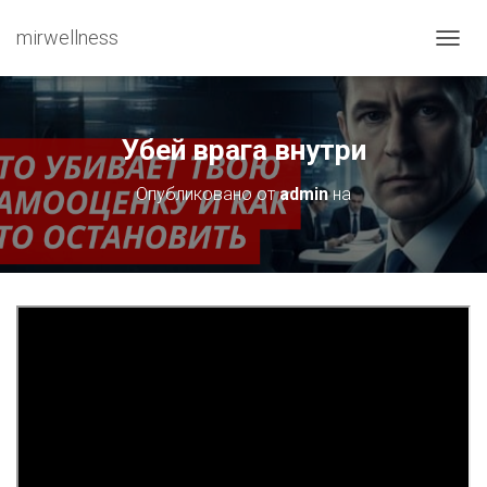
mirwellness
ПЕРЕ
Убей врага внутри
Опубликовано от
admin
на