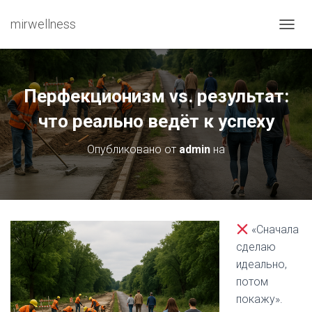
mirwellness
ПЕРЕ
Перфекционизм vs. результат:
что реально ведёт к успеху
Опубликовано от
admin
на
«Сначала
сделаю
идеально,
потом
покажу».