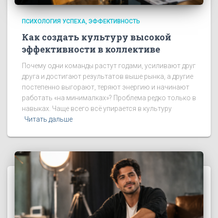
ПСИХОЛОГИЯ УСПЕХА
ЭФФЕКТИВНОСТЬ
Как создать культуру высокой
эффективности в коллективе
Почему одни команды растут годами, усиливают друг
друга и достигают результатов выше рынка, а другие
постепенно выгорают, теряют энергию и начинают
работать «на минималках»? Проблема редко только в
навыках. Чаще всего всё упирается в культуру
Читать дальше