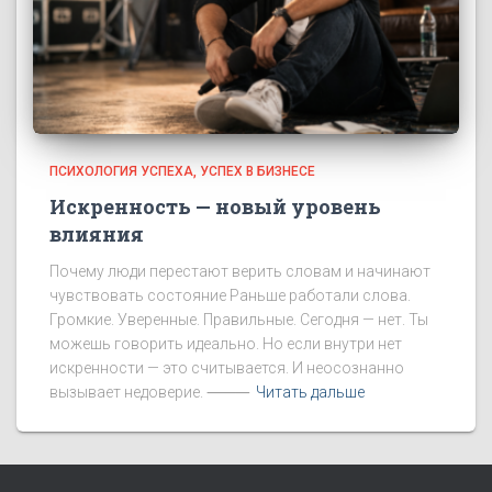
ПСИХОЛОГИЯ УСПЕХА
УСПЕХ В БИЗНЕСЕ
Искренность — новый уровень
влияния
Почему люди перестают верить словам и начинают
чувствовать состояние Раньше работали слова.
Громкие. Уверенные. Правильные. Сегодня — нет. Ты
можешь говорить идеально. Но если внутри нет
искренности — это считывается. И неосознанно
вызывает недоверие. ⸻
Читать дальше