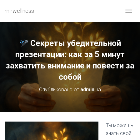
mirwellness
ПЕРЕ
Секреты убедительной
презентации: как за 5 минут
захватить внимание и повести за
собой
Опубликовано от
admin
на
Ты можешь
знать свой