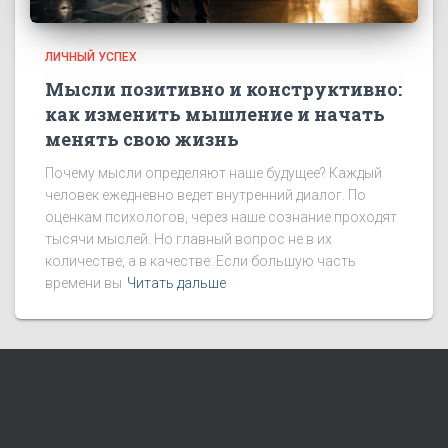
ЛИЧНЫЙ УСПЕХ
Мысли позитивно и конструктивно:
как изменить мышление и начать
менять свою жизнь
Почему мысли определяют наше будущее? Каждый
человек ежедневно ведет внутренний диалог. По
оценкам психологов, через наше сознание проходят
тысячи мыслей. Но главный вопрос не в их
количестве, а в качестве. Если большую часть
времени вы
Читать дальше