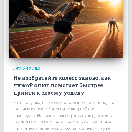
ЛИЧНЫЙ УСПЕХ
Не изобретайте колесо заново: как
чужой опыт помогает быстрее
прийти к своему успеху
Есть ловушка, в которую особенно часто попадают
сильные и самостоятельные люди. «Я сам
разберусь». На первый взгляд это звучит достойно.
Но иногда за самостоятельностью скрывается не
сила, а нежелание воспользоваться тем, что уже