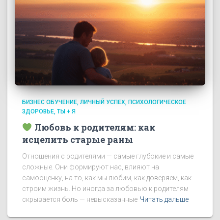
БИЗНЕС ОБУЧЕНИЕ
ЛИЧНЫЙ УСПЕХ
ПСИХОЛОГИЧЕСКОЕ
ЗДОРОВЬЕ
ТЫ + Я
Любовь к родителям: как
исцелить старые раны
Отношения с родителями — самые глубокие и самые
сложные. Они формируют нас, влияют на
самооценку, на то, как мы любим, как доверяем, как
строим жизнь. Но иногда за любовью к родителям
скрывается боль — невысказанные
Читать дальше