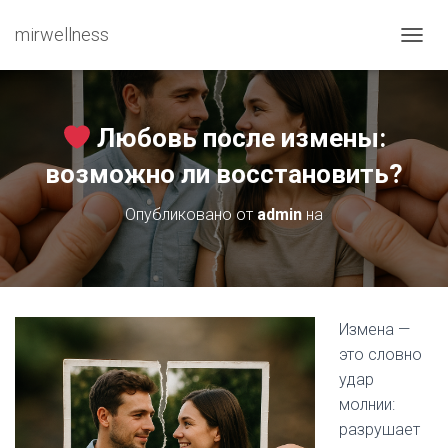
mirwellness
ПЕРЕ
Любовь после измены:
возможно ли восстановить?
Опубликовано от
admin
на
Измена —
это словно
удар
молнии:
разрушает