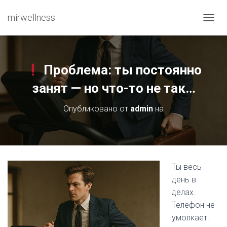
mirwellness
ПЕРЕ
Проблема: ты постоянно
занят — но что-то не так…
Опубликовано от
admin
на
Ты весь
день в
делах.
Телефон не
умолкает.