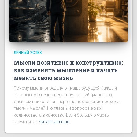
ЛИЧНЫЙ УСПЕХ
Мысли позитивно и конструктивно:
как изменить мышление и начать
менять свою жизнь
Почему мысли определяют наше будущее? Каждый
человек ежедневно ведет внутренний диалог. По
оценкам психологов, через наше сознание проходят
тысячи мыслей. Но главный вопрос не в их
количестве, а в качестве. Если большую часть
времени вы
Читать дальше