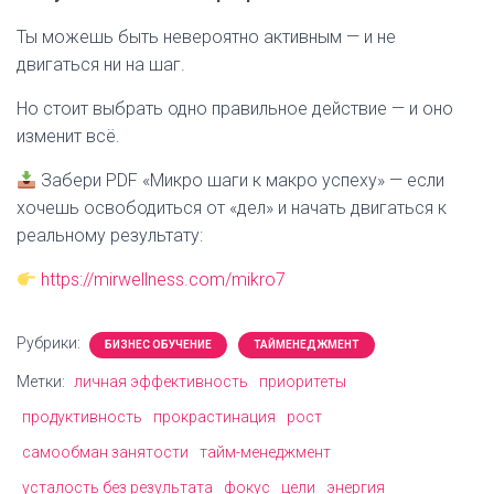
Ты можешь быть невероятно активным — и не
двигаться ни на шаг.
Но стоит выбрать одно правильное действие — и оно
изменит всё.
Забери PDF «Микро шаги к макро успеху» — если
хочешь освободиться от «дел» и начать двигаться к
реальному результату:
https://mirwellness.com/mikro7
Рубрики:
БИЗНЕС ОБУЧЕНИЕ
ТАЙМЕНЕДЖМЕНТ
Метки:
личная эффективность
приоритеты
продуктивность
прокрастинация
рост
самообман занятости
тайм-менеджмент
усталость без результата
фокус
цели
энергия