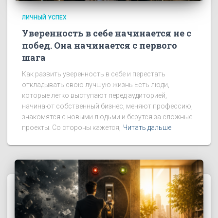
ЛИЧНЫЙ УСПЕХ
Уверенность в себе начинается не с
побед. Она начинается с первого
шага
Как развить уверенность в себе и перестать
откладывать свою лучшую жизнь Есть люди,
которые легко выступают перед аудиторией,
начинают собственный бизнес, меняют профессию,
знакомятся с новыми людьми и берутся за сложные
проекты. Со стороны кажется,
Читать дальше