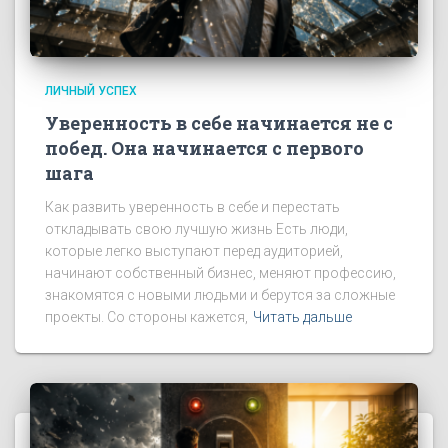
ЛИЧНЫЙ УСПЕХ
Уверенность в себе начинается не с
побед. Она начинается с первого
шага
Как развить уверенность в себе и перестать
откладывать свою лучшую жизнь Есть люди,
которые легко выступают перед аудиторией,
начинают собственный бизнес, меняют профессию,
знакомятся с новыми людьми и берутся за сложные
проекты. Со стороны кажется,
Читать дальше