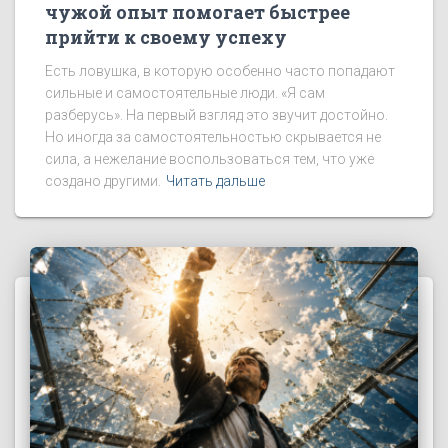
чужой опыт помогает быстрее
прийти к своему успеху
Есть ловушка, в которую особенно часто попадают
сильные и самостоятельные люди. «Я сам
разберусь». На первый взгляд это звучит достойно.
Но иногда за самостоятельностью скрывается не
сила, а нежелание воспользоваться тем, что уже
создано другими.
Читать дальше