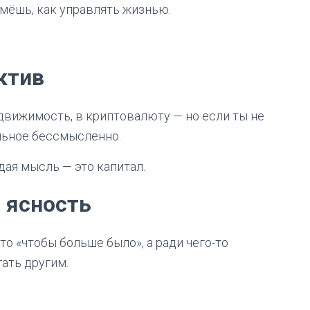
ймёшь, как управлять жизнью.
ктив
движимость, в криптовалюту — но если ты не
льное бессмысленно.
ая мысль — это капитал.
 ясность
то «чтобы больше было», а ради чего-то
ать другим.