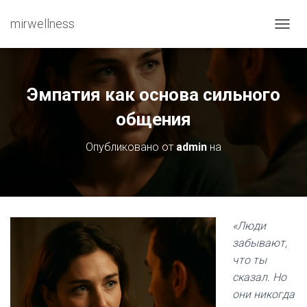
mirwellness
ПЕРЕ
Эмпатия как основа сильного
общения
Опубликовано от
admin
на
«Люди
забывают,
что ты
сказал. Но
они никогда