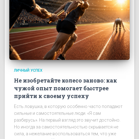
ЛИЧНЫЙ УСПЕХ
Не изобретайте колесо заново: как
чужой опыт помогает быстрее
прийти к своему успеху
Есть ловушка, в которую особенно часто попадают
сильные и самостоятельные люди. «Я сам
разберусь». На первый взгляд это звучит достойно.
Но иногда за самостоятельностью скрывается не
сила, а нежелание воспользоваться тем, что уже