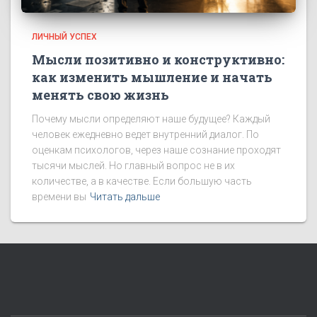
ЛИЧНЫЙ УСПЕХ
Мысли позитивно и конструктивно:
как изменить мышление и начать
менять свою жизнь
Почему мысли определяют наше будущее? Каждый
человек ежедневно ведет внутренний диалог. По
оценкам психологов, через наше сознание проходят
тысячи мыслей. Но главный вопрос не в их
количестве, а в качестве. Если большую часть
времени вы
Читать дальше