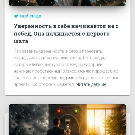
ЛИЧНЫЙ УСПЕХ
Уверенность в себе начинается не с
побед. Она начинается с первого
шага
Как развить уверенность в себе и перестать
откладывать свою лучшую жизнь Есть люди,
которые легко выступают перед аудиторией,
начинают собственный бизнес, меняют профессию,
знакомятся с новыми людьми и берутся за сложные
проекты. Со стороны кажется,
Читать дальше