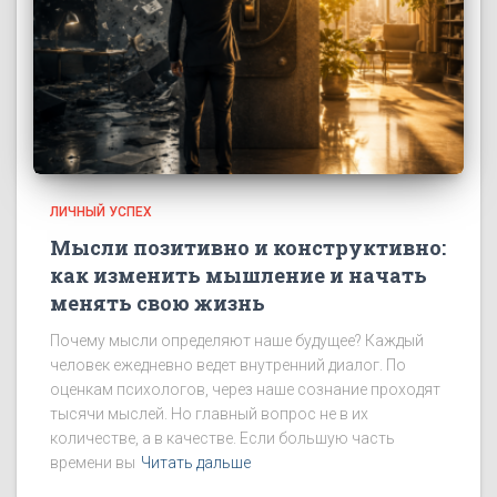
ЛИЧНЫЙ УСПЕХ
Мысли позитивно и конструктивно:
как изменить мышление и начать
менять свою жизнь
Почему мысли определяют наше будущее? Каждый
человек ежедневно ведет внутренний диалог. По
оценкам психологов, через наше сознание проходят
тысячи мыслей. Но главный вопрос не в их
количестве, а в качестве. Если большую часть
времени вы
Читать дальше