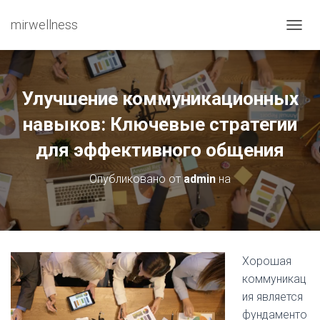
mirwellness
ПЕРЕ
Улучшение коммуникационных
навыков: Ключевые стратегии
для эффективного общения
Опубликовано от
admin
на
Хорошая
коммуникац
ия является
фундаменто