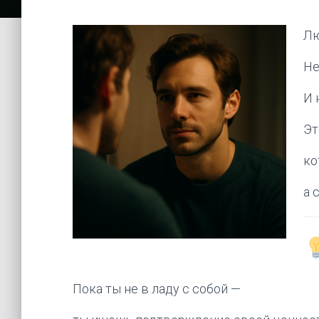
Лю
Не
И 
Эт
ко
а 
Пока ты не в ладу с собой —