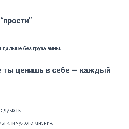
 “прости”
 дальше без груза вины.
е ты ценишь в себе — каждый
к думать.
мы или чужого мнения.