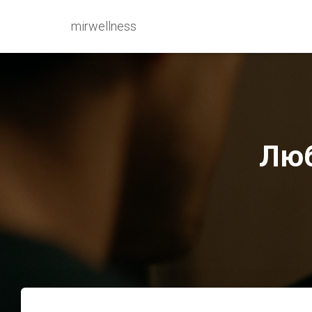
mirwellness
Люб