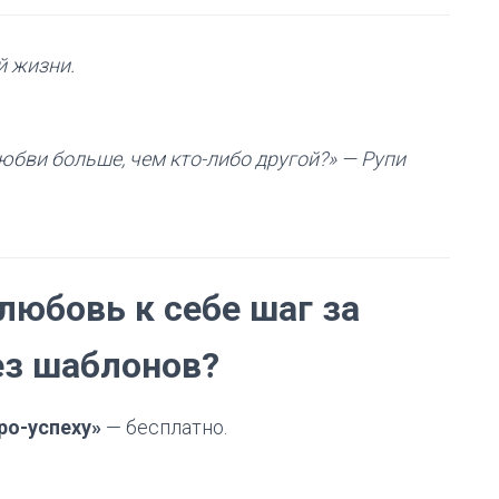
й жизни.
бви больше, чем кто-либо другой?» — Рупи
юбовь к себе шаг за
ез шаблонов?
ро-успеху»
— бесплатно.