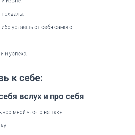
и извне.
 похвалы.
ибо устаёшь от себя самого.
и и успеха.
ь к себе:
себя вслух и про себя
, «со мной что-то не так» —
ку.