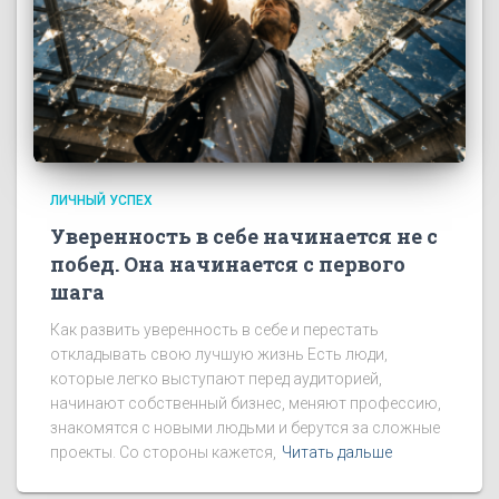
ЛИЧНЫЙ УСПЕХ
Уверенность в себе начинается не с
побед. Она начинается с первого
шага
Как развить уверенность в себе и перестать
откладывать свою лучшую жизнь Есть люди,
которые легко выступают перед аудиторией,
начинают собственный бизнес, меняют профессию,
знакомятся с новыми людьми и берутся за сложные
проекты. Со стороны кажется,
Читать дальше