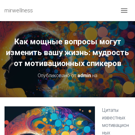
mirwellness
ПЕРЕ
Как мощные вопросы могут
изменить вашу жизнь: мудрость
от мотивационных спикеров
Опубликовано от
admin
на
Цитаты
известных
мотивацион
ных