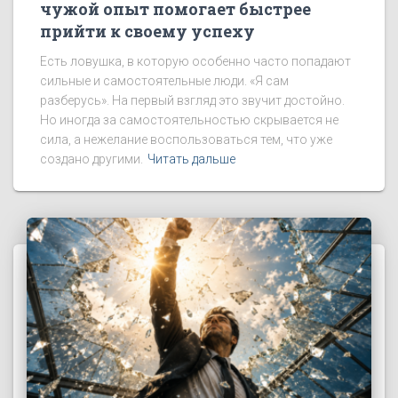
чужой опыт помогает быстрее
прийти к своему успеху
Есть ловушка, в которую особенно часто попадают
сильные и самостоятельные люди. «Я сам
разберусь». На первый взгляд это звучит достойно.
Но иногда за самостоятельностью скрывается не
сила, а нежелание воспользоваться тем, что уже
создано другими.
Читать дальше