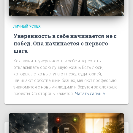
ЛИЧНЫЙ УСПЕХ
Уверенность в себе начинается не с
побед. Она начинается с первого
шага
Как развить уверенность в себе и перестать
откладывать свою лучшую жизнь Есть люди,
которые легко выступают перед аудиторией,
начинают собственный бизнес, меняют профессию,
знакомятся с новыми людьми и берутся за сложные
проекты. Со стороны кажется,
Читать дальше