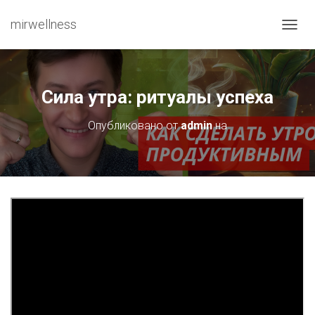
mirwellness
ПЕРЕ
Сила утра: ритуалы успеха
Опубликовано от
admin
на