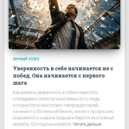
ЛИЧНЫЙ УСПЕХ
Уверенность в себе начинается не с
побед. Она начинается с первого
шага
Как развить уверенность в себе и перестать
откладывать свою лучшую жизнь Есть люди,
которые легко выступают перед аудиторией,
начинают собственный бизнес, меняют профессию,
знакомятся с новыми людьми и берутся за сложные
проекты. Со стороны кажется,
Читать дальше