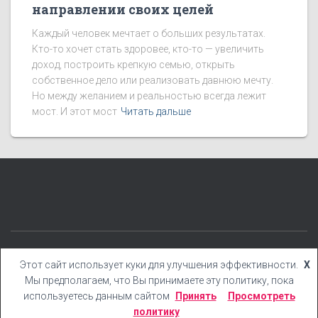
направлении своих целей
Каждый человек мечтает о больших результатах.
Кто-то хочет стать здоровее, кто-то — увеличить
доход, построить крепкую семью, открыть
собственное дело или реализовать давнюю мечту.
Но между желанием и реальностью всегда лежит
мост. И этот мост
Читать дальше
КАТЕГОРИИ
БЛОГ
БОНУСЫ
КНИГИ
YOUTUBE
Этот сайт использует куки для улучшения эффективности.
X
Мы предполагаем, что Вы принимаете эту политику, пока
Hestia | Разработано
ThemeIsle
используетесь данным сайтом
Принять
Просмотреть
политику