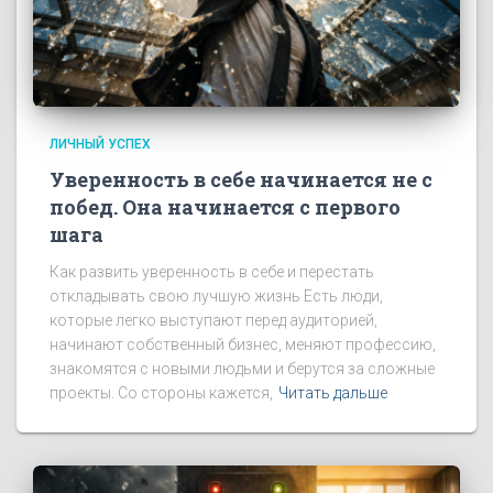
ЛИЧНЫЙ УСПЕХ
Уверенность в себе начинается не с
побед. Она начинается с первого
шага
Как развить уверенность в себе и перестать
откладывать свою лучшую жизнь Есть люди,
которые легко выступают перед аудиторией,
начинают собственный бизнес, меняют профессию,
знакомятся с новыми людьми и берутся за сложные
проекты. Со стороны кажется,
Читать дальше