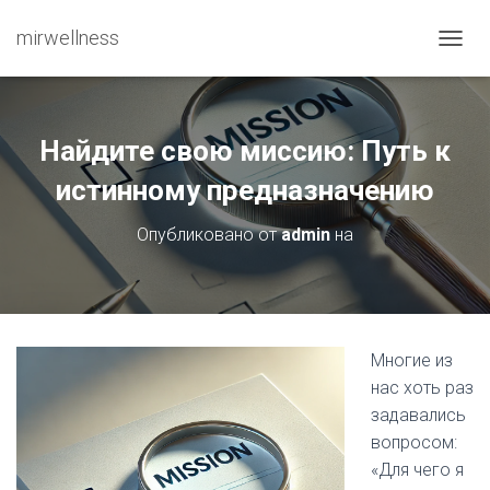
mirwellness
ПЕРЕ
Найдите свою миссию: Путь к
истинному предназначению
Опубликовано от
admin
на
Многие из
нас хоть раз
задавались
вопросом:
«Для чего я