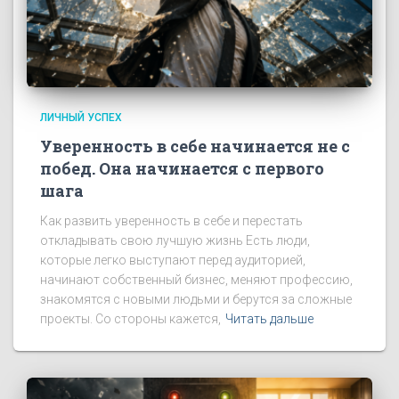
ЛИЧНЫЙ УСПЕХ
Уверенность в себе начинается не с
побед. Она начинается с первого
шага
Как развить уверенность в себе и перестать
откладывать свою лучшую жизнь Есть люди,
которые легко выступают перед аудиторией,
начинают собственный бизнес, меняют профессию,
знакомятся с новыми людьми и берутся за сложные
проекты. Со стороны кажется,
Читать дальше