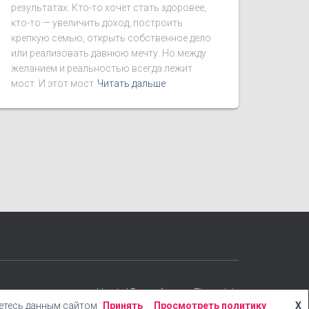
результатах. Кто-то хочет стать здоровее,
кто-то — увеличить доход, построить
крепкую семью, открыть собственное дело
или реализовать давнюю мечту. Но между
желанием и реальностью всегда лежит
мост. И этот мост
Читать дальше
Hestia | Разработано
ThemeIsle
уетесь данным сайтом
Принять
Просмотреть политику
X