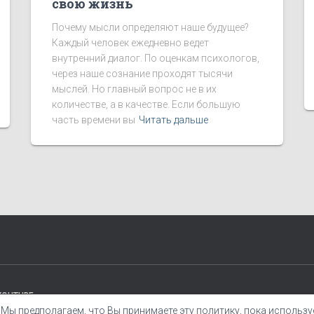
свою жизнь
Почему мысли определяют наше будущее?
Каждый человек ежедневно ведет
внутренний диалог. По оценкам психологов,
через наше сознание проходят тысячи
мыслей. Но главный вопрос не в их
количестве, а в качестве. Если большую
часть времени вы
Читать дальше
YOUTUBE
 Мы предполагаем, что Вы принимаете эту политику, пока использ