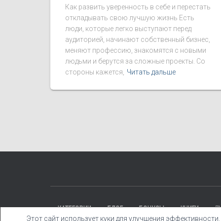
Как развить уверенность в себе и перестать
откладывать свою лучшую жизнь Есть
люди, которые легко выступают перед
аудиторией, начинают собственный бизнес,
меняют профессию, знакомятся с новыми
людьми и берутся за сложные проекты. Со
стороны кажется,
Читать дальше
КАТЕГОРИИ
БЛОГ
БОНУСЫ
КНИГИ
Этот сайт использует куки для улучшения эффективности.