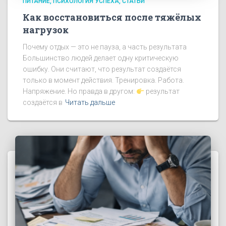
ПИТАНИЕ
ПСИХОЛОГИЯ УСПЕХА
СТАТЬИ
Как восстановиться после тяжёлых
нагрузок
Почему отдых — это не пауза, а часть результата
Большинство людей делает одну критическую
ошибку. Они считают, что результат создаётся
только в момент действия. Тренировка. Работа.
Напряжение. Но правда в другом:
результат
создаётся в
Читать дальше