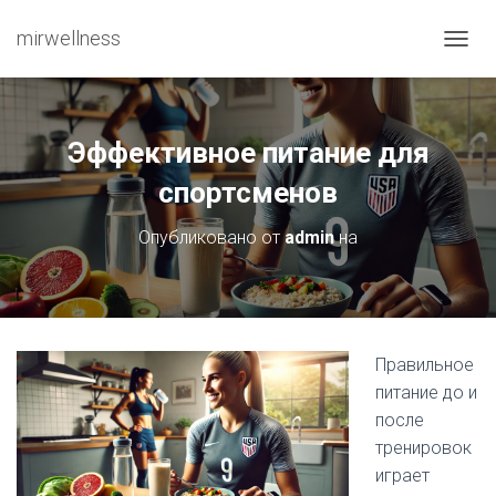
mirwellness
ПЕРЕ
Эффективное питание для
спортсменов
Опубликовано от
admin
на
Правильное
питание до и
после
тренировок
играет