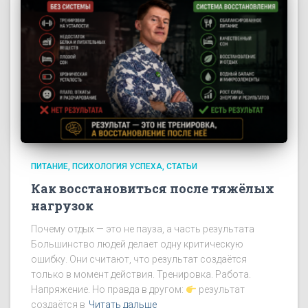
ПИТАНИЕ
ПСИХОЛОГИЯ УСПЕХА
СТАТЬИ
Как восстановиться после тяжёлых
нагрузок
Почему отдых — это не пауза, а часть результата
Большинство людей делает одну критическую
ошибку. Они считают, что результат создаётся
только в момент действия. Тренировка. Работа.
Напряжение. Но правда в другом:
результат
создаётся в
Читать дальше