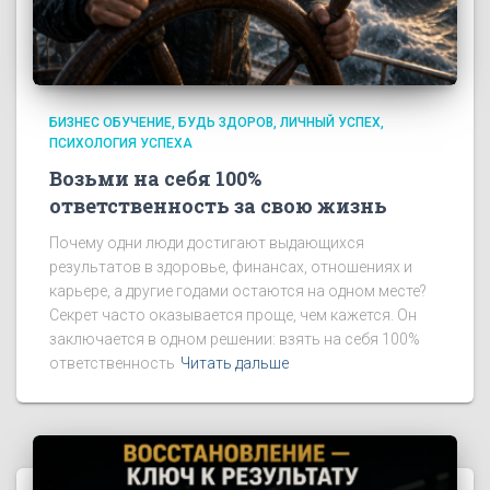
БИЗНЕС ОБУЧЕНИЕ
БУДЬ ЗДОРОВ
ЛИЧНЫЙ УСПЕХ
ПСИХОЛОГИЯ УСПЕХА
Возьми на себя 100%
ответственность за свою жизнь
Почему одни люди достигают выдающихся
результатов в здоровье, финансах, отношениях и
карьере, а другие годами остаются на одном месте?
Секрет часто оказывается проще, чем кажется. Он
заключается в одном решении: взять на себя 100%
ответственность
Читать дальше