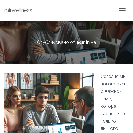
mirwellness
ПЕРЕ
Опубликовано от
admin
на
Сегодня мы
поговорим
о важной
теме,
которая
касается не
только
личного